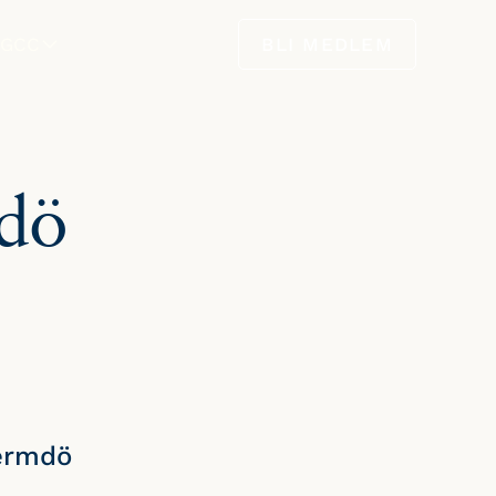
GCC
BLI MEDLEM
takta oss
Nyheter
Styrelse
mdö
Wermdö