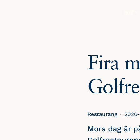
Golf
SPELA
Boka st
Fira 
Tävlinga
Greenfe
Golfre
Restaurang
2026-
Mors dag är p