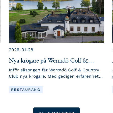
2026-01-28
Nya krögare på Wermdö Golf &
Country Club
Inför säsongen får Wermdö Golf & Country
Club nya krögare. Med gedigen erfarenhet
e
från restaurangvärlden och ett starkt
engagemang tar de nu över driften av
LÄS MER
RESTAURANG
klubbens restaurang.