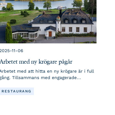
2025-11-06
Arbetet med ny krögare pågår
Arbetet med att hitta en ny krögare är i full
gång. Tillsammans med engagerade
medlemmar har styrelsen samlat idéer och
synpunkter inför nästa steg.
LÄS MER
RESTAURANG