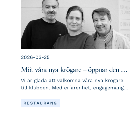
2026-03-25
Möt våra nya krögare – öppnar den 29
april
Vi är glada att välkomna våra nya krögare
till klubben. Med erfarenhet, engagemang
och en passion för mat och värdskap ser d
fram emot att skapa en levande och
LÄS MER
RESTAURANG
trivsam restaurangmiljö för alla våra
medlemmar och gäster. Den 29 april öppnar
restaurangen – och vi ser fram emot en ny