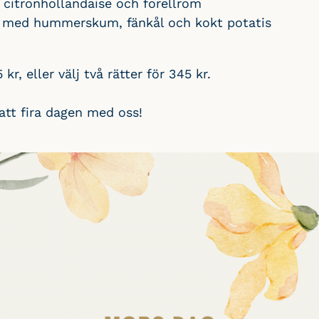
 citronhollandaise och forellrom
k med hummerskum, fänkål och kokt potatis
r, eller välj två rätter för 345 kr.
tt fira dagen med oss!