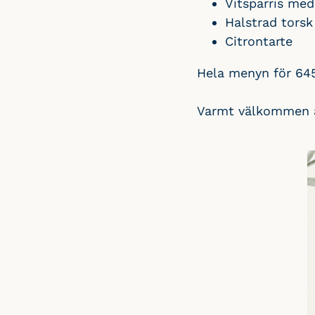
Vitsparris med
Halstrad tors
Citrontarte
Hela menyn för 645 k
Varmt välkommen a