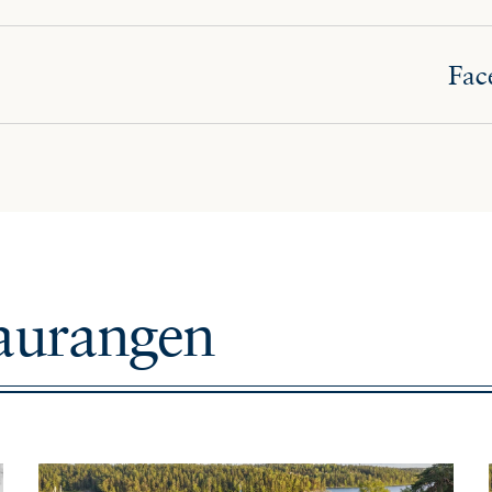
Fac
taurangen