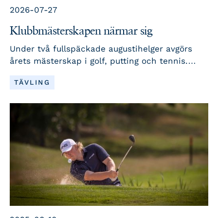
2026-07-27
Klubbmästerskapen närmar sig
Under två fullspäckade augustihelger avgörs
årets mästerskap i golf, putting och tennis.
Oavsett om du vill tävla om titlarna eller följa
LÄS MER
TÄVLING
dramatiken från sidan väntar spännande
matcher, härlig gemenskap och en riktig
höjdpunkt i klubbkalendern.