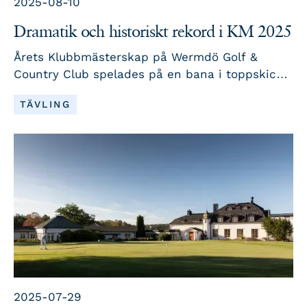
2025-08-10
Dramatik och historiskt rekord i KM 2025
Årets Klubbmästerskap på Wermdö Golf &
Country Club spelades på en bana i toppskick,
men under tuffa förhållanden med utmanande
LÄS MER
TÄVLING
flaggplaceringar, snabba greener och kraftig
vind. Det blev två dagar fyllda av spänning,
skicklighet och historiska prestationer när
vinnarna korades i herr-, dam- och kategori-
KM.
2025-07-29