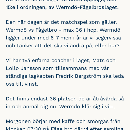
15:e i ordningen, av Wermdö-Fågelbroslaget.
Den här dagen är det matchspel som gäller,
Wermdö vs Fågelbro - max 36 i hcp. Wermdö
ligger under med 6-7 men i år är vi segervissa
och tänker att det ska vi ändra på, eller hur?
Vi har två erfarna coacher i laget, Mats och
Lollo Jansson som tillsammans med vår
ständige lagkapten Fredrik Bergström ska leda
oss till vinst.
Det finns endast 36 platser, de är åtråvärda så
in och anmäl dig nu. Wermdö klär sig i vitt.
Morgonen börjar med kaffe och smörgås från
klockan 07:30 på Fågelbro där vi efter samling