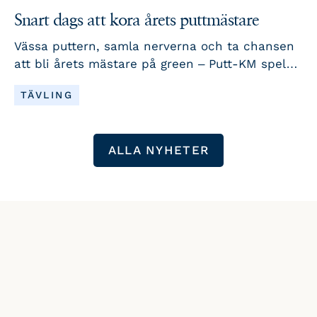
Snart dags att kora årets puttmästare
Vässa puttern, samla nerverna och ta chansen
att bli årets mästare på green – Putt-KM spelas
16 augusti!
LÄS MER
TÄVLING
ALLA NYHETER