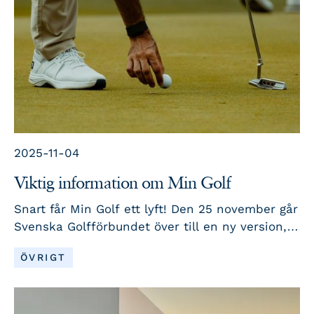
2025-11-04
Viktig information om Min Golf
Snart får Min Golf ett lyft! Den 25 november går
Svenska Golfförbundet över till en ny version,
och du som spelare behöver göra några små
LÄS MER
ÖVRIGT
saker för att allt ska fungera smidigt framöver.