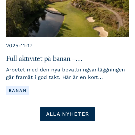
2025-11-17
Full aktivitet på banan –
bevattningsarbetet går enligt plan
Arbetet med den nya bevattningsanläggningen
går framåt i god takt. Här är en kort
lägesrapport.
LÄS MER
BANAN
ALLA NYHETER