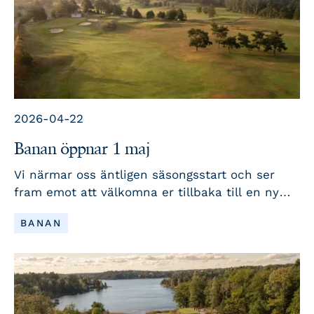
2026-04-22
Banan öppnar 1 maj
Vi närmar oss äntligen säsongsstart och ser
fram emot att välkomna er tillbaka till en ny
golfsäsong. Här har vi samlat viktiga datum,
LÄS MER
BANAN
nyheter och påminnelser för att du ska vara
redo när vi öppnar.