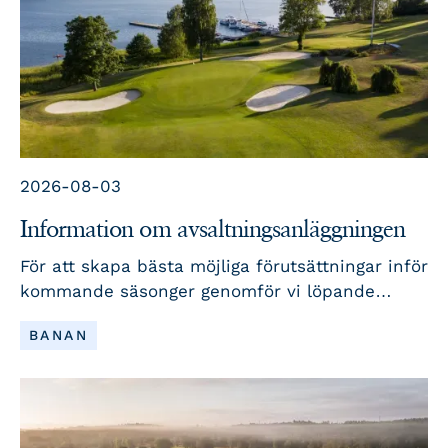
2026-08-03
Information om avsaltningsanläggningen
För att skapa bästa möjliga förutsättningar inför
kommande säsonger genomför vi löpande
underhåll och utveckling av vår
LÄS MER
BANAN
avsaltningsanläggning. Här berättar vi mer om
arbetet.