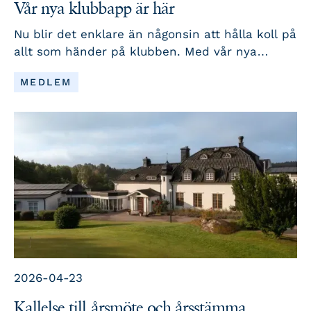
Vår nya klubbapp är här
Nu blir det enklare än någonsin att hålla koll på
allt som händer på klubben. Med vår nya
klubbapp får du nyheter, tävlingar, event och
LÄS MER
MEDLEM
viktig information samlat på ett och samma
ställe – direkt i mobilen. Appen är utvecklad för
att göra din golfvardag smidigare och kommer
framöver att vara klubbens huvudsakliga kanal
för information och kommunikation med våra
medlemmar.
2026-04-23
Kallelse till årsmöte och årsstämma