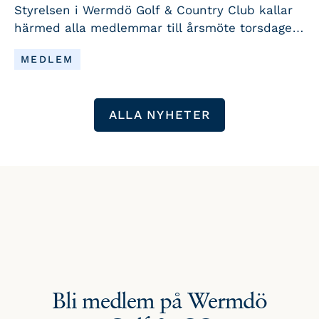
Styrelsen i Wermdö Golf & Country Club kallar
härmed alla medlemmar till årsmöte torsdagen
den 7 maj 2026 kl. 18.00 i restaurangen i
LÄS MER
MEDLEM
klubbhuset. Välkommen att ta del av
information om verksamheten och vara med
och påverka klubbens fortsatta utveckling.
ALLA NYHETER
Bli medlem på Wermdö