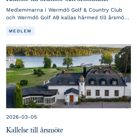
Medlemmarna i Wermdö Golf & Country Club
och Wermdö Golf AB kallas härmed till årsmöte
och årsstämma torsdagen den 7 maj. Anmäl
LÄS MER
MEDLEM
ditt deltagande senast samma dag kl. 10:00.
2026-03-05
Kallelse till årsmöte