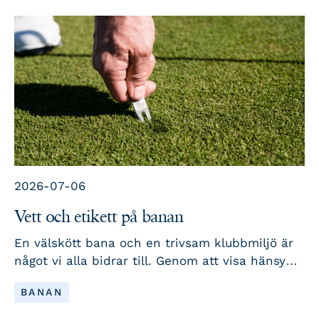
arbetet.
2026-07-06
Vett och etikett på banan
En välskött bana och en trivsam klubbmiljö är
något vi alla bidrar till. Genom att visa hänsyn
till varandra, ta hand om banan och våra
LÄS MER
BANAN
gemensamma utrymmen samt följa några enkla
rutiner hjälper vi till att skapa en trygg,