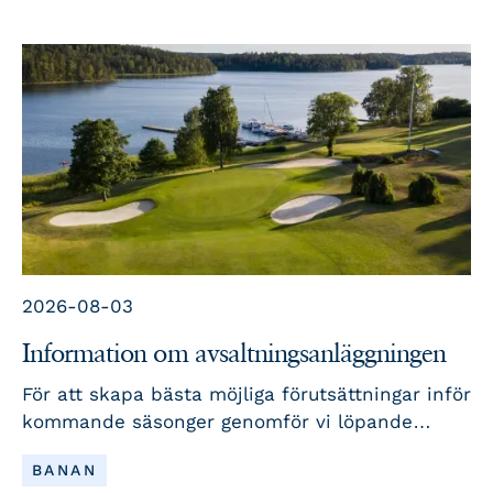
2026-08-03
Information om avsaltningsanläggningen
För att skapa bästa möjliga förutsättningar inför
kommande säsonger genomför vi löpande
underhåll och utveckling av vår
LÄS MER
BANAN
avsaltningsanläggning. Här berättar vi mer om