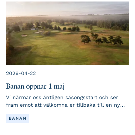
välkomnande och uppskattad anläggning för
både medlemmar och gäster. Här följer några
viktiga påminnelser som gör stor skillnad i
vardagen på klubben.
2026-04-22
Banan öppnar 1 maj
Vi närmar oss äntligen säsongsstart och ser
fram emot att välkomna er tillbaka till en ny
golfsäsong. Här har vi samlat viktiga datum,
LÄS MER
BANAN
nyheter och påminnelser för att du ska vara
redo när vi öppnar.