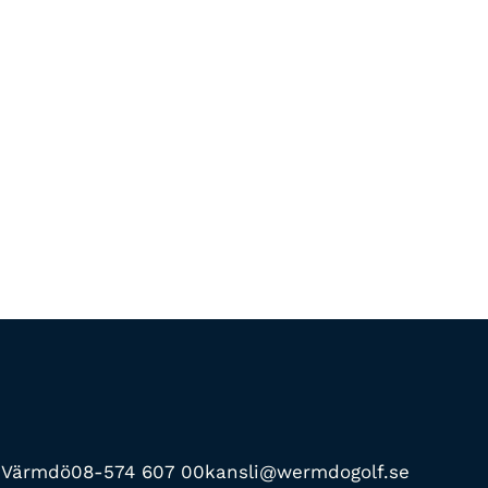
0 Värmdö
08-574 607 00
kansli@wermdogolf.se