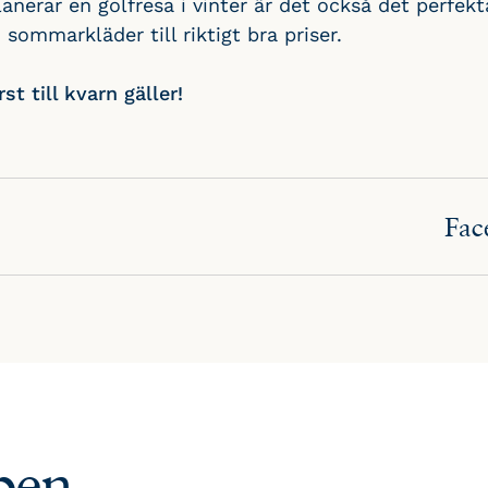
nerar en golfresa i vinter är det också det perfekta 
ommarkläder till riktigt bra priser.
t till kvarn gäller!
Fac
pen