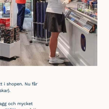
 i shopen. Nu får
kar).
plagg och mycket