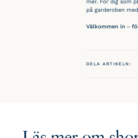
mer. För dig som pla
på garderoben med s
Välkommen in – förs
DELA ARTIKELN:
Läs mer om
sho