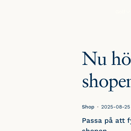
Golf
SPELA
Boka st
Nu höj
Tävlinga
Greenfe
shope
Shop
2025-08-25
Passa på att f