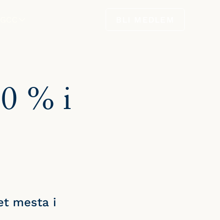
GCC
BLI MEDLEM
takta oss
Nyheter
Styrelse
30 % i
et mesta i