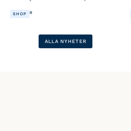
vinterresor!
LÄS MER
SHOP
ALLA NYHETER