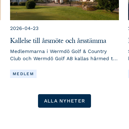
2026-04-23
Kallelse till årsmöte och årsstämma
Medlemmarna i Wermdö Golf & Country
r
Club och Wermdö Golf AB kallas härmed till
årsmöte och årsstämma torsdagen den 7
maj. Anmäl ditt deltagande senast samma
LÄS MER
MEDLEM
dag kl. 10:00.
ALLA NYHETER