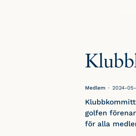
Golf
SPELA
Boka st
Klubb
Tävlinga
Greenfe
Medlem
2024-05-
Klubbkommitté
golfen förenar
för alla medl