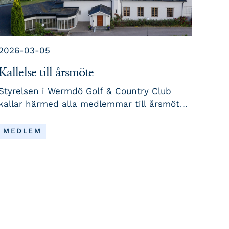
2026-03-05
Kallelse till årsmöte
Styrelsen i Wermdö Golf & Country Club
kallar härmed alla medlemmar till årsmöte
torsdagen den 7 maj 2026 kl. 18.00 i
restaurangen i klubbhuset. Välkommen att
LÄS MER
MEDLEM
ta del av information om verksamheten och
vara med och påverka klubbens fortsatta
utveckling.