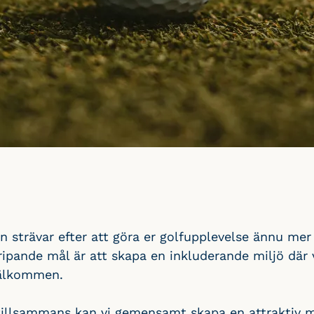
n strävar efter att göra er golfupplevelse ännu me
gripande mål är att skapa en inkluderande miljö där
välkommen.
illsammans kan vi gemensamt skapa en attraktiv mil