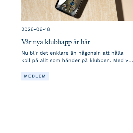
2026-06-18
Vår nya klubbapp är här
Nu blir det enklare än någonsin att hålla
koll på allt som händer på klubben. Med vå
nya klubbapp får du nyheter, tävlingar,
event och viktig information samlat på ett
LÄS MER
MEDLEM
och samma ställe – direkt i mobilen. Appen
är utvecklad för att göra din golfvardag
smidigare och kommer framöver att vara
klubbens huvudsakliga kanal för
information och kommunikation med våra
medlemmar.