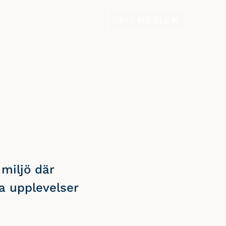
GCC
BLI MEDLEM
takta oss
Nyheter
Styrelse
miljö där
va upplevelser