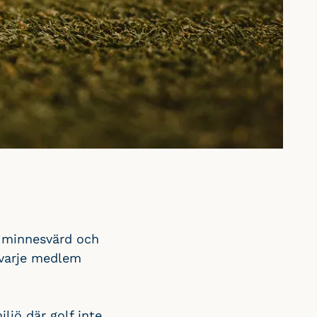
r minnesvärd och
 varje medlem
jö där golf inte