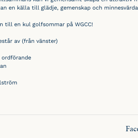
tan en källa till glädje, gemenskap och minnesvärda
n till en kul golfsommar på WGCC!
tår av (från vänster)
 ordförande
man
llström
Fac