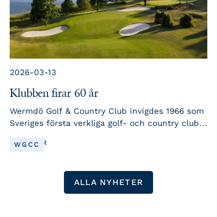
2026-03-13
Klubben firar 60 år
Wermdö Golf & Country Club invigdes 1966 som
Sveriges första verkliga golf- och country club.
Sedan dess har golf, gemenskap och ett
LÄS MER
WGCC
levande klubbliv varit hjärtat i verksamheten.
2026 firar vi jubileum och välkomnar er till en
säsong fylld av tävlingar, traditioner och
ALLA NYHETER
festliga möten.