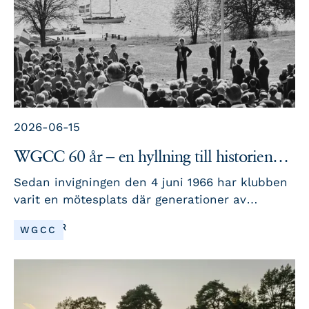
2026-06-15
WGCC 60 år – en hyllning till historien
och framtiden
Sedan invigningen den 4 juni 1966 har klubben
varit en mötesplats där generationer av
medlemmar samlats för spel, vänskap och
LÄS MER
WGCC
social samvaro. Under jubileumsåret hyllar vi
vår historia, våra människor och de traditioner
som format WGCC till den unika klubb den är
idag. Med tävlingar, festligheter och särskilda
jubileumsarrangemang ser vi fram emot att