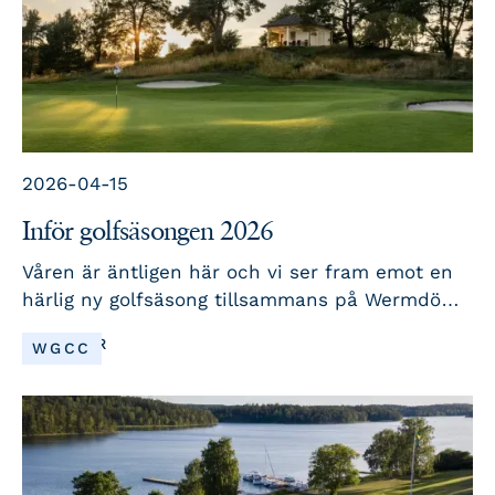
tillsammans skapa nya minnen och fira 60
fantastiska år på Wermdö Golf & Country Club.
2026-04-15
Inför golfsäsongen 2026
Våren är äntligen här och vi ser fram emot en
härlig ny golfsäsong tillsammans på Wermdö
Golf & Country Club. Här delar vi med oss av
LÄS MER
WGCC
aktuell information, nyheter och aktiviteter
inför säsongen.