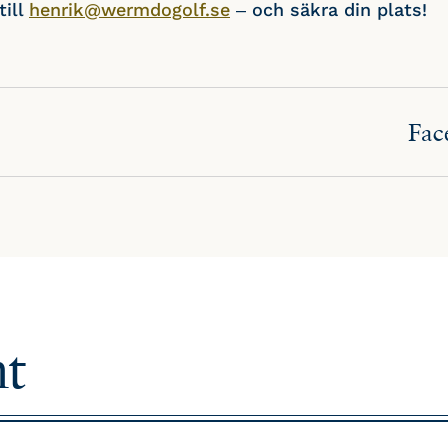
till
henrik@wermdogolf.se
– och säkra din plats!
Fac
nt