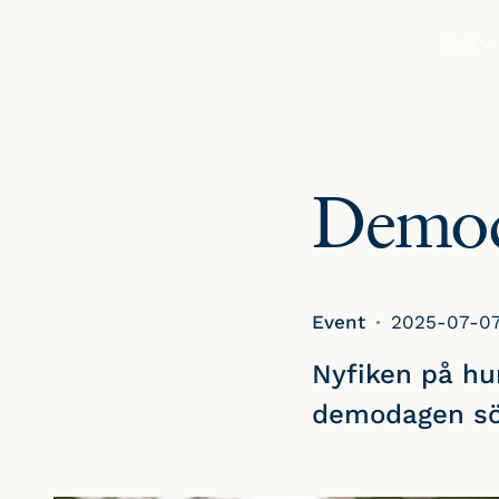
Golf
SPELA
Boka st
Demod
Tävlinga
Greenfe
Event
2025-07-0
Nyfiken på hu
demodagen sön