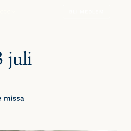
GCC
BLI MEDLEM
takta oss
Nyheter
Styrelse
juli
e missa