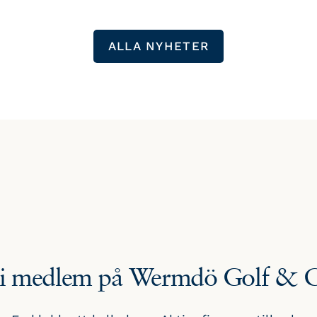
av regionens mest omtyckta banor,
kompletterat med boende i natursköna
ALLA NYHETER
omgivningar och goda träningsmöjligheter.
li medlem på Wermdö Golf & 