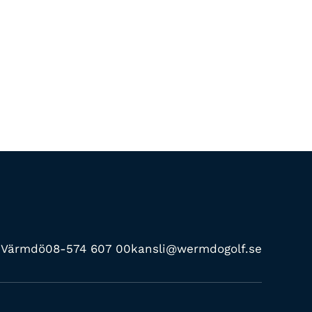
0 Värmdö
08-574 607 00
kansli@wermdogolf.se