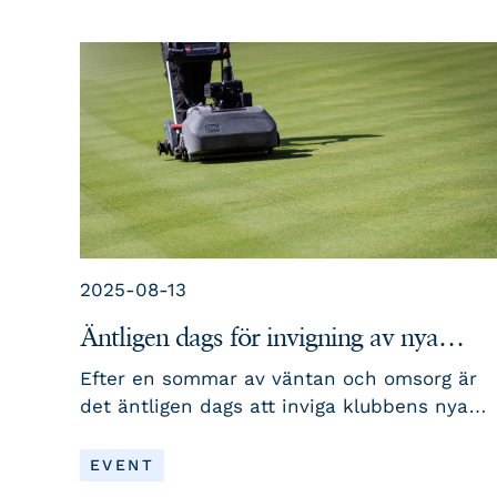
2025-08-13
Äntligen dags för invigning av nya
puttinggreenen
Efter en sommar av väntan och omsorg är
det äntligen dags att inviga klubbens nya
puttinggreen. Vi firar med en dag fylld av
puttglädje – från invigning och putt-clinic
LÄS MER
EVENT
till årets Putt-KM. Oavsett om du är