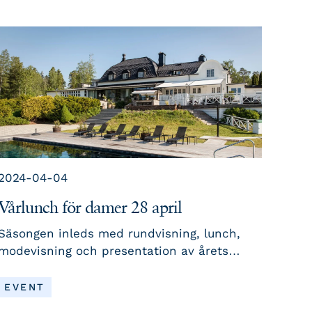
2024-04-04
Vårlunch för damer 28 april
Säsongen inleds med rundvisning, lunch,
modevisning och presentation av årets
aktiviteter. Begränsat antal platser och
anmälan sker via Min Golf.
EVENT
LÄS MER