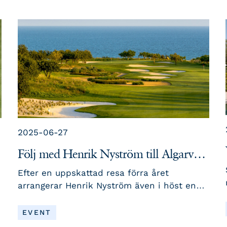
2025-06-27
Följ med Henrik Nyström till Algarve i
höst
Efter en uppskattad resa förra året
arrangerar Henrik Nyström även i höst en
spel- och träningsresa till Portugals östra
Algarve. Resan äger rum 5–12 november
LÄS MER
EVENT
2025 och erbjuder en vecka med golf på två