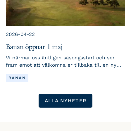
2026-04-22
Banan öppnar 1 maj
Vi närmar oss äntligen säsongsstart och ser
fram emot att välkomna er tillbaka till en ny
golfsäsong. Här har vi samlat viktiga datum,
LÄS MER
BANAN
nyheter och påminnelser för att du ska vara
redo när vi öppnar.
ALLA NYHETER