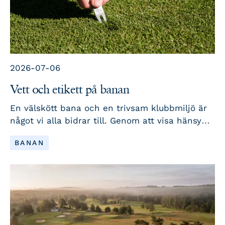
2026-07-06
Vett och etikett på banan
En välskött bana och en trivsam klubbmiljö är
något vi alla bidrar till. Genom att visa hänsyn
till varandra, ta hand om banan och våra
LÄS MER
BANAN
gemensamma utrymmen samt följa några enkla
rutiner hjälper vi till att skapa en trygg,
välkomnande och uppskattad anläggning för
både medlemmar och gäster. Här följer några
viktiga påminnelser som gör stor skillnad i
vardagen på klubben.