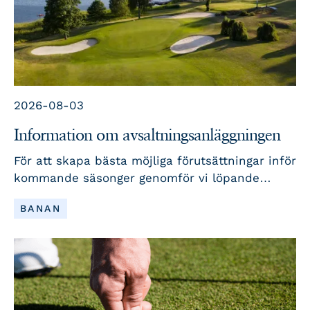
2026-08-03
Information om avsaltningsanläggningen
För att skapa bästa möjliga förutsättningar inför
kommande säsonger genomför vi löpande
underhåll och utveckling av vår
LÄS MER
BANAN
avsaltningsanläggning. Här berättar vi mer om
arbetet.